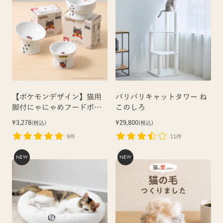
【ポケモンデザイン】猫用
バリバリキャットタワー ね
脚付にゃにゃめフードボウ
このしろ
ル レギュラー（ニャビー）
¥3,278
¥29,800
(税込)
(税込)
9件
11件
NEW
NEW