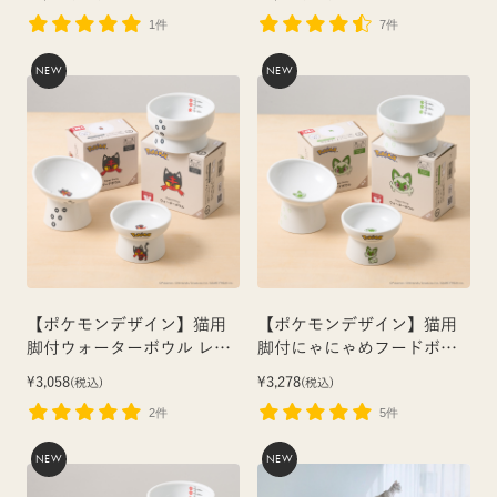
1件
7件
NEW
NEW
【ポケモンデザイン】猫用
【ポケモンデザイン】猫用
脚付ウォーターボウル レギ
脚付にゃにゃめフードボウ
ュラー（ニャビー）
ル レギュラー（ニャオハ）
¥3,058
¥3,278
(税込)
(税込)
2件
5件
NEW
NEW