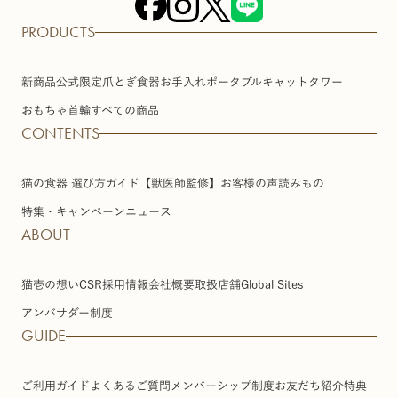
PRODUCTS
新商品
公式限定
爪とぎ
食器
お手入れ
ポータブル
キャットタワー
おもちゃ
首輪
すべての商品
CONTENTS
猫の食器 選び方ガイド【獣医師監修】
お客様の声
読みもの
特集・キャンペーン
ニュース
ABOUT
猫壱の想い
CSR
採用情報
会社概要
取扱店舗
Global Sites
アンバサダー制度
GUIDE
ご利用ガイド
よくあるご質問
メンバーシップ制度
お友だち紹介特典