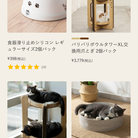
食器滑り止めシリコン レギ
バリバリボウルタワーXL交
ュラーサイズ2個パック
換用爪とぎ 2個パック
¥398
(税込)
¥3,779
(税込)
2件