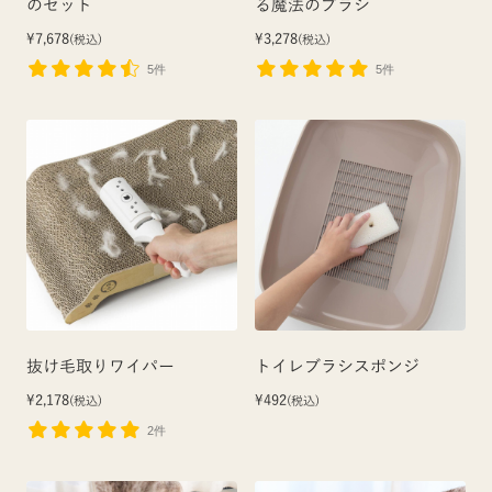
のセット
る魔法のブラシ
¥7,678
¥3,278
(税込)
(税込)
5件
5件
抜け毛取りワイパー
トイレブラシスポンジ
¥2,178
¥492
(税込)
(税込)
2件