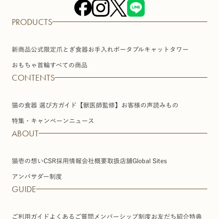
PRODUCTS
新商品
公式限定
爪とぎ
食器
お手入れ
ポータブル
キャットタワー
おもちゃ
首輪
すべての商品
CONTENTS
猫の食器 選び方ガイド【獣医師監修】
お客様の声
読みもの
特集・キャンペーン
ニュース
ABOUT
猫壱の想い
CSR
採用情報
会社概要
取扱店舗
Global Sites
アンバサダー制度
GUIDE
ご利用ガイド
よくあるご質問
メンバーシップ制度
お友だち紹介特典