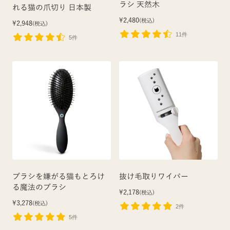
ラシ 天然木
れる猫の爪切り 日本製
¥2,480
(税込)
¥2,948
(税込)
11件
5件
ブラシを嫌がる猫もとろけ
抜け毛取りワイパー
る魔法のブラシ
¥2,178
(税込)
¥3,278
(税込)
2件
5件