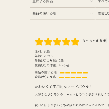
ちゃちゃまる様
性別:
女性
年齢:
20代〜
愛猫(犬)の年齢:
2歳
愛猫(犬)の体重:
4〜5kg
商品の使い心地
愛猫(犬)の反応
かわいくて実用的なフードボウル！
大好きなポケモンのニャオハとのコラボがうれしく
食べこぼしが多いうちの猫のためににゃにゃめフー