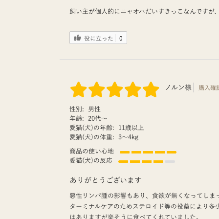
飼い主が個人的にニャオハだいすきっこなんですが
役に立った
0
ノルン様
購入確
性別:
男性
年齢:
20代〜
愛猫(犬)の年齢:
11歳以上
愛猫(犬)の体重:
3〜4kg
商品の使い心地
愛猫(犬)の反応
ありがとうございます
悪性リンパ腫の影響もあり、食欲が無くなってしま
ターミナルケアのためステロイド等の投薬により多
はありますが楽そうに食べてくれていました。