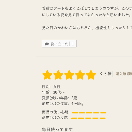
普段はフードをよくこぼしてしまうのですが、この
にしている姿を見て買ってよかったなと思いました
見た目のかわいさはもちろん、機能性もしっかりし
役に立った
1
くぅ様
購入確認
性別:
女性
年齢:
30代〜
愛猫(犬)の年齢:
2歳
愛猫(犬)の体重:
4〜5kg
商品の使い心地
愛猫(犬)の反応
毎日使ってます