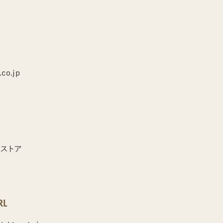
.co.jp
ストア
L