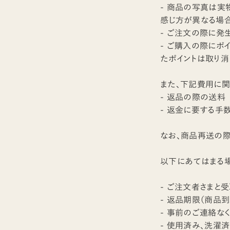
- 商品の写真は実
感じ方が異なる場合
- ご注文の際に発
- ご購入の際にポ
たポイントは取り消
また、下記費用に関
- 返品の際の送料
- 返金に要する手
なお、商品再送の
以下にあてはまる
- ご注文者さまと
- 返品期限（商品
- 事前のご連絡な
- 使用済み、洗濯