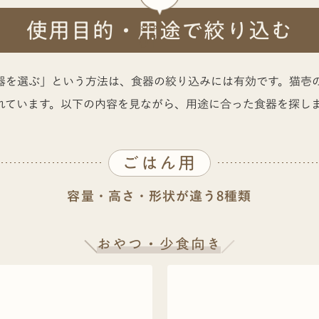
使用目的・用途で
絞り込む
STEP
01
器を選ぶ」という方法は、食器の絞り込みには有効です。猫壱
れています。以下の内容を見ながら、用途に合った食器を探し
ごはん用
容量・高さ・形状が違う8種類
おやつ・少食向き