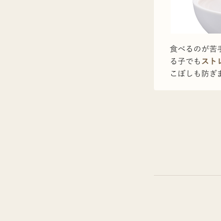
食べるのが苦
る子でも
スト
こぼしも防ぎ