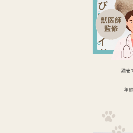
び
F
方
獣医師
ガ
o
監修
イ
o
ド
d
B
猫壱
o
年
w
l
G