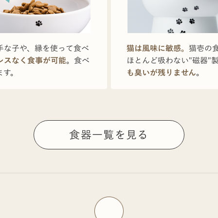
手な子や、縁を使って食べ
猫は風味に敏感。
猫壱の
レスなく食事が可能
。食べ
ほとんど吸わない"磁器"
ます。
も臭いが残りません
。
食器一覧を見る