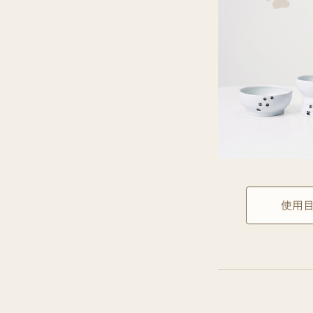
u
i
d
e
使用