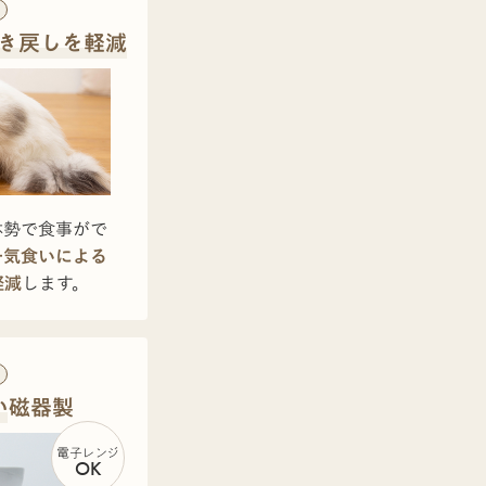
き戻しを軽減
体勢で食事がで
一気食いによる
軽減
します。
い磁器製
電子レンジ
OK