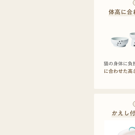
体高に合
猫の身体に負
に合わせた高
かえし