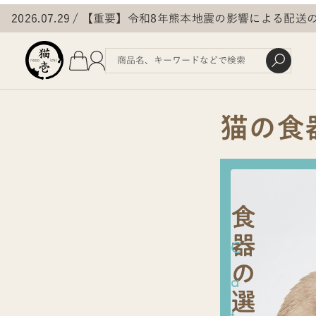
2026.07.29
【重要】令和8年熊本地震の影響による配送
猫の食
食
器
C
の
a
選
t