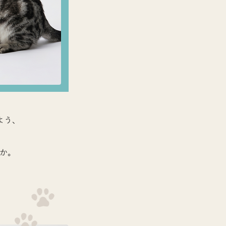
よう、
か。