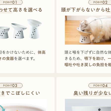
01
02
POINT
POINT
わせて高さを選べる
頭が下がらないから吐
担をかけないために、
体高
頭と喉を下げずに自然な
さの食器
を選べます。
きるため、
嚥下を助け、
嘔吐や吐き戻しの負担を
03
04
POINT
POINT
付きでこぼしにくい
臭い残りが少な