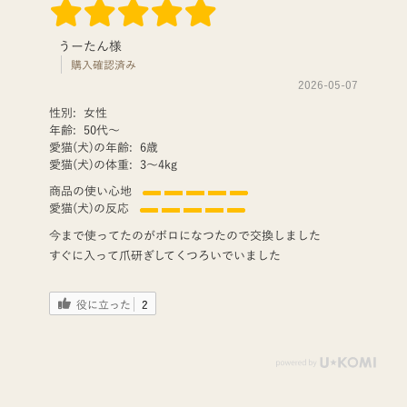
うーたん様
購入確認済み
2026-05-07
性別:
女性
年齢:
50代〜
愛猫(犬)の年齢:
6歳
愛猫(犬)の体重:
3〜4kg
商品の使い心地
愛猫(犬)の反応
今まで使ってたのがボロになつたので交換しました
すぐに入って爪研ぎしてくつろいでいました
役に立った
2