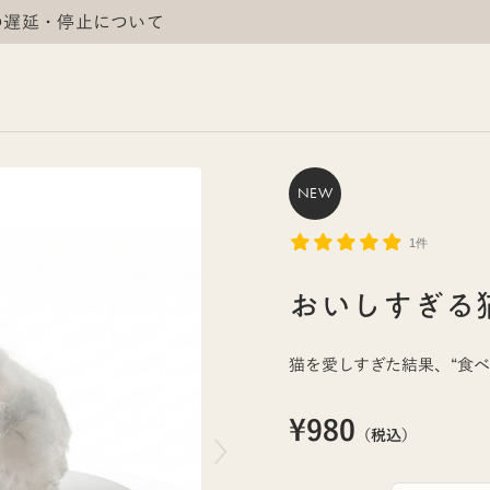
の遅延・停止について
NEW
1件
おいしすぎる
猫を愛しすぎた結果、“食
¥980
（税込）