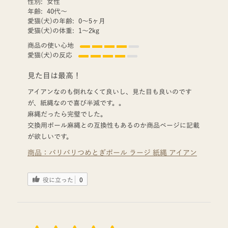
性別:
女性
年齢:
40代〜
愛猫(犬)の年齢:
0〜5ヶ月
愛猫(犬)の体重:
1〜2kg
商品の使い心地
愛猫(犬)の反応
見た目は最高！
アイアンなのも倒れなくて良いし、見た目も良いのです
が、紙縄なので喜び半減です。。
麻縄だったら完璧でした。
交換用ポール麻縄との互換性もあるのか商品ページに記載
が欲しいです。
商品：
バリバリつめとぎポール ラージ 紙縄 アイアン
役に立った
0