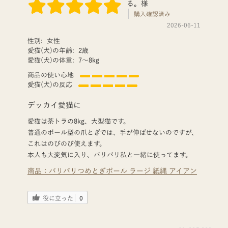
る。様
購入確認済み
2026-06-11
性別:
女性
愛猫(犬)の年齢:
2歳
愛猫(犬)の体重:
7〜8kg
商品の使い心地
愛猫(犬)の反応
デッカイ愛猫に
愛猫は茶トラの8kg、大型猫です。
普通のボール型の爪とぎでは、手が伸ばせないのですが、
これはのびのび使えます。
本人も大変気に入り、バリバリ私と一緒に使ってます。
商品：
バリバリつめとぎポール ラージ 紙縄 アイアン
役に立った
0