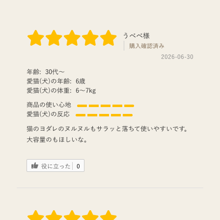
うべべ様
購入確認済み
2026-06-30
年齢:
30代〜
愛猫(犬)の年齢:
6歳
愛猫(犬)の体重:
6〜7kg
商品の使い心地
愛猫(犬)の反応
猫のヨダレのヌルヌルもサラッと落ちて使いやすいです。
大容量のもほしいな。
役に立った
0