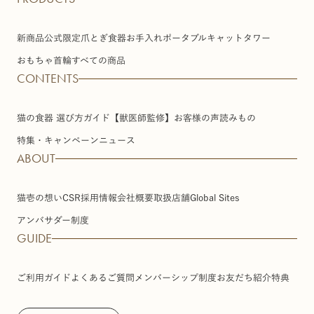
新商品
公式限定
爪とぎ
食器
お手入れ
ポータブル
キャットタワー
おもちゃ
首輪
すべての商品
CONTENTS
猫の食器 選び方ガイド【獣医師監修】
お客様の声
読みもの
特集・キャンペーン
ニュース
ABOUT
猫壱の想い
CSR
採用情報
会社概要
取扱店舗
Global Sites
アンバサダー制度
GUIDE
ご利用ガイド
よくあるご質問
メンバーシップ制度
お友だち紹介特典