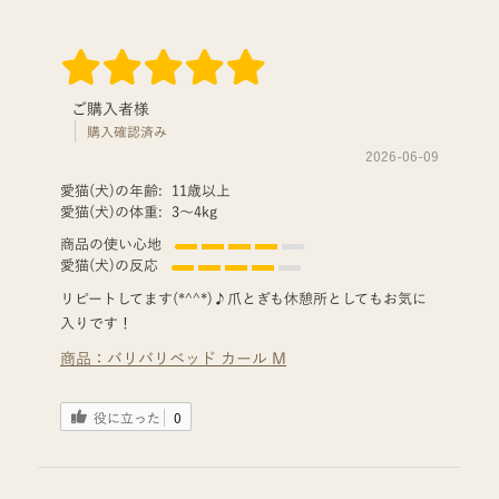
ご購入者様
購入確認済み
2026-06-09
愛猫(犬)の年齢:
11歳以上
愛猫(犬)の体重:
3〜4kg
商品の使い心地
愛猫(犬)の反応
リピートしてます(*^^*)♪爪とぎも休憩所としてもお気に
入りです！
商品：
バリバリベッド カール M
役に立った
0