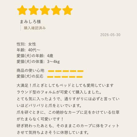
まみしろ様
購入確認済み
2026-05-30
性別:
女性
年齢:
40代〜
愛猫(犬)の年齢:
4歳
愛猫(犬)の体重:
3〜4kg
商品の使い心地
愛猫(犬)の反応
大満足！爪とぎとしてもベッドとしても愛用しています
​ラウンド型のフォルムが可愛くて購入しました。
とても気に入ったようで、通りすがりには必ずと言ってい
いほどバリバリと爪をといでいます。
​爪を研ぐときに、この絶妙なカーブに足をかけている仕草
がたまらなく可愛いです！
研ぎ終わったあとも、そのままこのカーブに体をフィット
させて気持ちよさそうに休憩しています。