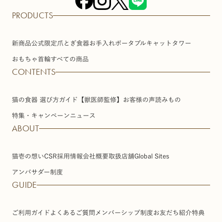
PRODUCTS
新商品
公式限定
爪とぎ
食器
お手入れ
ポータブル
キャットタワー
おもちゃ
首輪
すべての商品
CONTENTS
猫の食器 選び方ガイド【獣医師監修】
お客様の声
読みもの
特集・キャンペーン
ニュース
ABOUT
猫壱の想い
CSR
採用情報
会社概要
取扱店舗
Global Sites
アンバサダー制度
GUIDE
ご利用ガイド
よくあるご質問
メンバーシップ制度
お友だち紹介特典