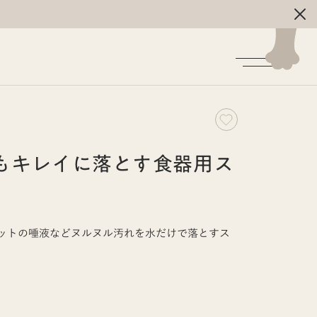
く
もキレイに落とす食器用ス
ットの唾液などヌルヌル汚れを水だけで落とすス