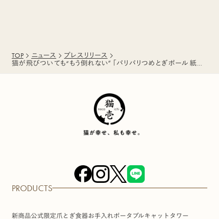
TOP
ニュース
プレスリリース
猫が飛びついても“もう倒れない” 「バリバリつめとぎポール 紙縄 アイアン」新発売 薄さ5mm鉄製ベースの安定感×研ぎカスがでにくい紙縄
PRODUCTS
新商品
公式限定
爪とぎ
食器
お手入れ
ポータブル
キャットタワー