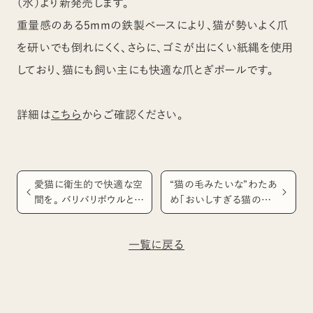
（水）より新発売します。
重量感のある5mmの鉄製ベースにより、猫が勢いよく爪
を研いでも倒れにくく、さらに、ゴミが出にくい紙縄を使用
しており、猫にも飼い主にも快適な爪とぎポールです。
詳細は
こちら
からご確認ください。
愛猫に衛生的で快適な空
“猫の毛みたいな”わたあ
間を。 バリバリボウルとの
め「おいしすぎる猫の毛」
組み合わせで “モフモフ
発売
くつろげるベッド”に変身！
一覧に戻る
4wayベッド「モフリング」5
月20日新発売