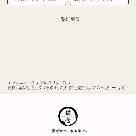
売数95万個「バリバリシリ
の組み合わせで “モフモ
ーズ」から 新商品2種を4
フくつろげるベッド”に変
一覧に戻る
月15日発売
身！ 4wayベッド「モフリ
ング」5月20日新発売
TOP
ニュース
プレスリリース
愛猫、城に住む。 くつろぎも、爪とぎも、遊びも、この“しろ”一台で！ 真っ白なキャットタワー「ねこのしろ」新発売