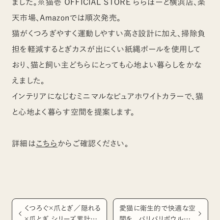
ました。※猫壱 OFFICIAL STORE ららぽーと横浜店、楽
天市場、Amazonでは順次発売。
猫がくつろぎやすく運動しやすい高さ設計に加え、掃除負
担を軽減するとぎカスが出にくい紙縄ポールを使用して
おり、猫と飼い主どちらにとっても心地よい暮らしをかな
えました。
インテリアになじむミニマルなピュアホワイトカラーで、猫
と心地よく暮らす空間を提案します。
詳細は
こちら
からご確認ください。
くつろぐ×爪とぎ／隠れる
愛猫に衛生的で快適な空
×爪とぎ シリーズ累計販
間を。 バリバリボウルと