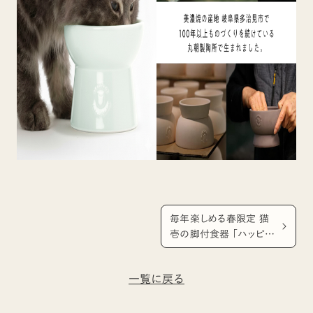
毎年楽しめる春限定 猫
壱の脚付食器 「ハッピー
ダイニング」シリーズ 今
年のさくら柄デザインを
一覧に戻る
発表