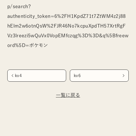
p/search?
authenticity_token=6%2FH1KpdZ71t7ZtWM4z2j88
hElm2w6otnQsW%2FJR46No7kcpuXpdTH57XrtRgF
Vz3lreezi5wQuVx0VopEMfczqg%3D%3D&q%5Bfreew
ord%5D=ポケモン
kv4
kv6
一覧に戻る