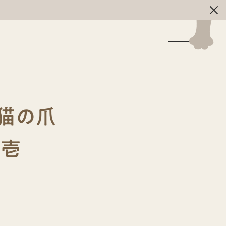
猫の爪
猫壱