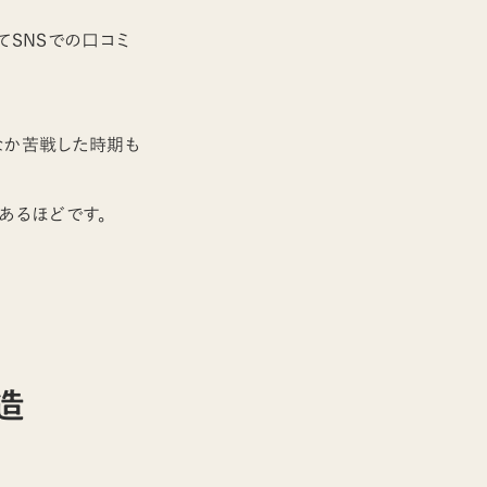
てSNSでの口コミ
なか苦戦した時期も
あるほどです。
造