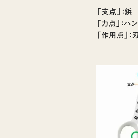
「支点」：鋲
「力点」：ハ
「作用点」：