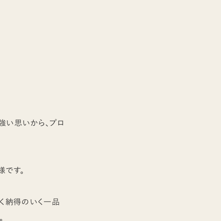
強い思いから、プロ
様です。
やく納得のいく一品
。