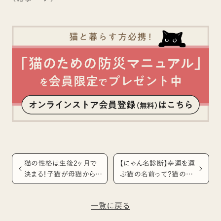
猫の性格は生後2ヶ月で
【にゃん名診断】幸運を運
決まる！子猫が母猫から教
ぶ猫の名前って？猫の名
わる四つのルールとは
前の画数から見る性格や
吉凶
一覧に戻る