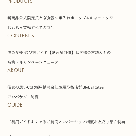
PRODUCTS
新商品
公式限定
爪とぎ
食器
お手入れ
ポータブル
キャットタワー
おもちゃ
首輪
すべての商品
CONTENTS
猫の食器 選び方ガイド【獣医師監修】
お客様の声
読みもの
特集・キャンペーン
ニュース
ABOUT
猫壱の想い
CSR
採用情報
会社概要
取扱店舗
Global Sites
アンバサダー制度
GUIDE
ご利用ガイド
よくあるご質問
メンバーシップ制度
お友だち紹介特典