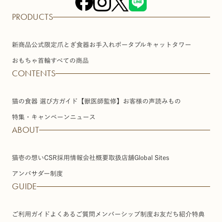
PRODUCTS
新商品
公式限定
爪とぎ
食器
お手入れ
ポータブル
キャットタワー
おもちゃ
首輪
すべての商品
CONTENTS
猫の食器 選び方ガイド【獣医師監修】
お客様の声
読みもの
特集・キャンペーン
ニュース
ABOUT
猫壱の想い
CSR
採用情報
会社概要
取扱店舗
Global Sites
アンバサダー制度
GUIDE
ご利用ガイド
よくあるご質問
メンバーシップ制度
お友だち紹介特典